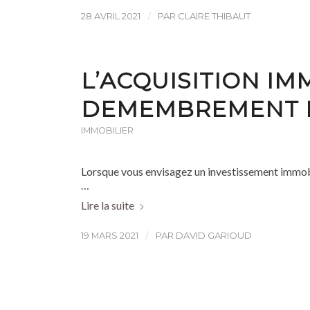
/
28 AVRIL 2021
PAR
CLAIRE THIBAUT
L’ACQUISITION IM
DEMEMBREMENT D
IMMOBILIER
Lorsque vous envisagez un investissement immobilie
…
Lire la suite
/
19 MARS 2021
PAR
DAVID GARIOUD