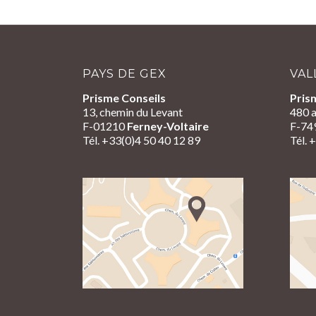
PAYS DE GEX
VAL
Prisme Conseils
Pris
13, chemin du Levant
480 a
F-01210
Ferney-Voltaire
F-74
Tél. +33(0)4 50 40 12 89
Tél. 