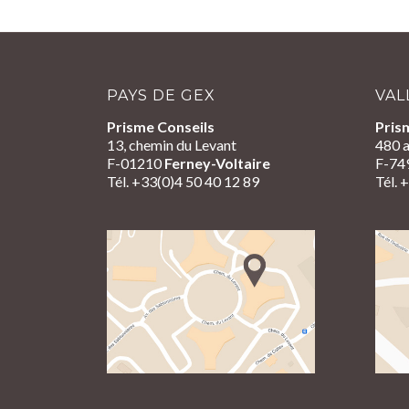
PAYS DE GEX
VAL
Prisme Conseils
Pris
13, chemin du Levant
480 a
F-01210
Ferney-Voltaire
F-74
Tél. +33(0)4 50 40 12 89
Tél. 