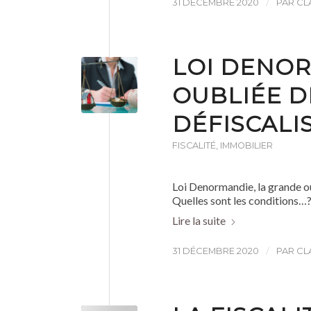
/
31 DÉCEMBRE 2020
PAR
CL
LOI DENOR
OUBLIÉE D
DÉFISCALI
FISCALITÉ
,
IMMOBILIER
Loi Denormandie, la grande oub
Quelles sont les conditions…
Lire la suite
/
31 DÉCEMBRE 2020
PAR
CL