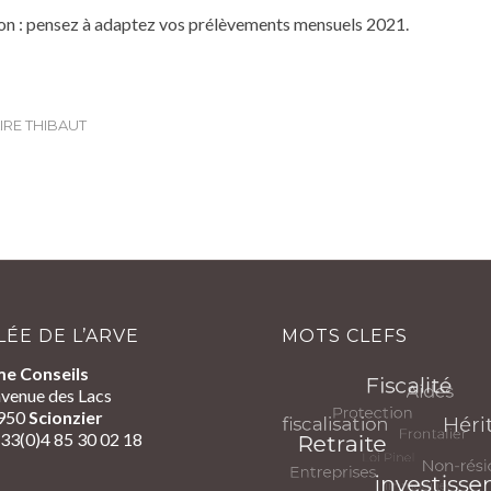
ion : pensez à adaptez vos prélèvements mensuels 2021.
IRE THIBAUT
LÉE DE L’ARVE
MOTS CLEFS
me Conseils
venue des Lacs
950
Scionzier
+33(0)4 85 30 02 18