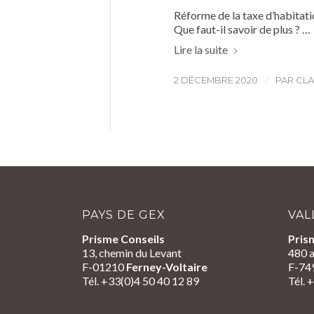
Réforme de la taxe d’habitat
Que faut-il savoir de plus ? …
Lire la suite
/
2 DÉCEMBRE 2020
PAR
CLA
PAYS DE GEX
VAL
Prisme Conseils
Pris
13, chemin du Levant
480 a
F-01210
Ferney-Voltaire
F-74
Tél. +33(0)4 50 40 12 89
Tél. 