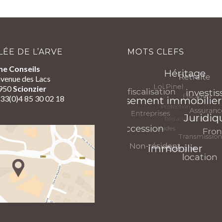
LÉE DE L’ARVE
MOTS CLEFS
me Conseils
venue des Lacs
950
Scionzier
+33(0)4 85 30 02 18