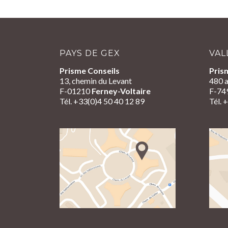
PAYS DE GEX
VAL
Prisme Conseils
Pris
13, chemin du Levant
480 a
F-01210
Ferney-Voltaire
F-74
Tél. +33(0)4 50 40 12 89
Tél. 