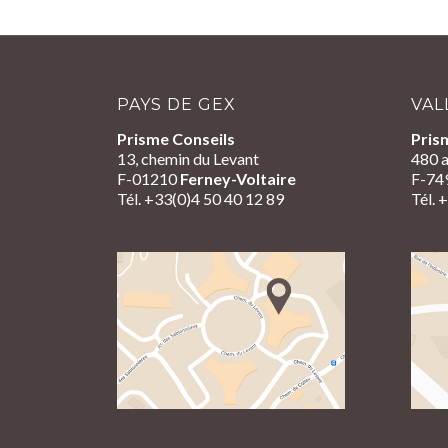
PAYS DE GEX
VAL
Prisme Conseils
Pris
13, chemin du Levant
480 a
F-01210
Ferney-Voltaire
F-74
Tél. +33(0)4 50 40 12 89
Tél. 